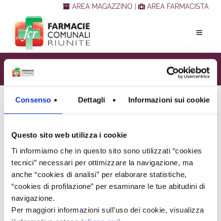
AREA MAGAZZINO
|
AREA FARMACISTA
ANNO 2025
Consenso
Dettagli
Informazioni sui cookie
Sei qui:
Home Page
/
Amministrazione trasparente
/
Bandi, Gare ed Avvisi
/
Bandi Gare e Avvisi
/
Bandi, Gare e Avvisi scaduti (c)
/
Anno 2025
Questo sito web utilizza i cookie
Ti informiamo che in questo sito sono utilizzati “cookies
tecnici” necessari per ottimizzare la navigazione, ma
Ultimo aggiornamento: 19/12/25
anche “cookies di analisi” per elaborare statistiche,
“cookies di profilazione” per esaminare le tue abitudini di
AFFIDAMENTO MEDIANTE PROCEDURA NEGOZIATA DI
navigazione.
SERVIZI BANCARI E FINANZIARI
Per maggiori informazioni sull’uso dei cookie, visualizza
AVVISO PUBBLICO FINALIZZATO ALL’INDIVIDUAZIONE DI