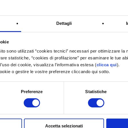
greto di Stato, d'ufficio, e statistico e di protezione dei dati
Dettagli
co e i principi costituzionali di eguaglianza, di imparzialità, buon
l'utilizzo di risorse pubbliche, integrità e lealtà nel servizio alla
ookie
ividuali e collettive, nonché dei diritti civili, politici e sociali,
oncorre alla realizzazione di una amministrazione aperta, al servizio
ito sono utilizzati “cookies tecnici” necessari per ottimizzare l
rare statistiche, “cookies di profilazione” per esaminare le tue ab
’uso dei cookie, visualizza l’informativa estesa (
clicca qui
).
cookie o gestire le vostre preferenze cliccando qui sotto.
finire il livello essenziale delle prestazioni erogate dalle
one e contrasto della corruzione e della cattiva amministrazione, a
 della Costituzione.
Preferenze
Statistiche
one alla produzione, da parte degli uffici competenti, delle
Accetta selezionati