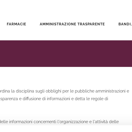
FARMACIE
AMMINISTRAZIONE TRASPARENTE
BANDI,
riordina la disciplina sugli obblighi per le pubbliche amministrazioni e
asparenza e diffusione di informazioni e detta le regole di
lle informazioni concernenti l'organizzazione e l'attività delle
orme diffuse di controllo sul perseguimento delle funzioni