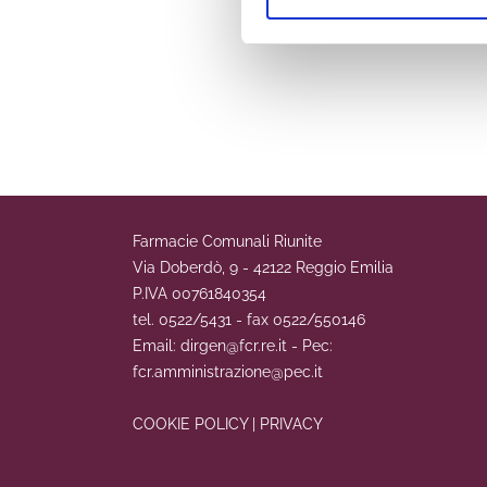
Farmacie Comunali Riunite
Via Doberdò, 9 - 42122 Reggio Emilia
P.IVA 00761840354
tel. 0522/5431 - fax 0522/550146
Email: dirgen@fcr.re.it - Pec:
fcr.amministrazione@pec.it
COOKIE POLICY
|
PRIVACY