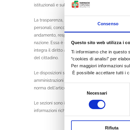
istituzionali e sull'utilizzo delle risorse pubbliche.
La trasparenza, nel rispetto delle disposizioni sul se
Consenso
personali, concorre ad attuare il principio democrati
andamento, responsabilità, efficacia ed efficienza nel
Questo sito web utilizza i c
nazione. Essa è condizione di garanzia delle libertà ind
integra il diritto ad una buona amministrazione e c
Ti informiamo che in questo s
del cittadino.
“cookies di analisi” per elabo
Per maggiori informazioni sull
È possibile accettare tutti i 
Le disposizioni sulla trasparenza contribuiscono a de
amministrazioni pubbliche anche ai fini di prevenzi
Selezione
norma dell'articolo 117, secondo comma, lettera m),
Necessari
del
consenso
Le sezioni sono in costante aggiornamento in relazi
informazioni richieste.
Rifiuta