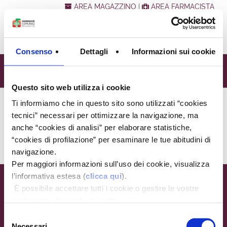
AREA MAGAZZINO
|
AREA FARMACISTA
Consenso
Dettagli
Informazioni sui cookie
PAGE NOT FOUND
Questo sito web utilizza i cookie
Ti informiamo che in questo sito sono utilizzati “cookies
Sei qui:
Home
/
Page not found
tecnici” necessari per ottimizzare la navigazione, ma
PAGE NOT FOUND
anche “cookies di analisi” per elaborare statistiche,
“cookies di profilazione” per esaminare le tue abitudini di
navigazione.
Per maggiori informazioni sull’uso dei cookie, visualizza
l’informativa estesa (
clicca qui
).
Farmacie Comunali Riunite
È possibile accettare tutti i cookie o gestire le vostre
Via Doberdò, 9 - 42122 Reggio Emilia
preferenze cliccando qui sotto.
P.IVA 00761840354
Selezione
tel. 0522/5431 - fax 0522/550146
Necessari