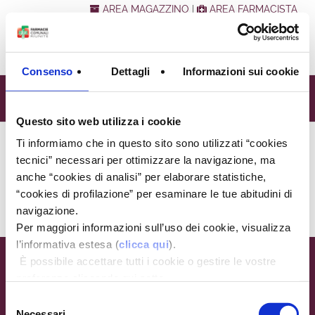
AREA MAGAZZINO
|
AREA FARMACISTA
Consenso
Dettagli
Informazioni sui cookie
CARTA DEI SERVIZI
Questo sito web utilizza i cookie
Ti informiamo che in questo sito sono utilizzati “cookies
Sei qui:
Home Page
/
Farmacie
/
Carta dei servizi
tecnici” necessari per ottimizzare la navigazione, ma
Carta dei servizi
anche “cookies di analisi” per elaborare statistiche,
“cookies di profilazione” per esaminare le tue abitudini di
Ultimo aggiornamento: 09/03/18
navigazione.
Per maggiori informazioni sull’uso dei cookie, visualizza
l’informativa estesa (
clicca qui
).
È possibile accettare tutti i cookie o gestire le vostre
Farmacie Comunali Riunite
preferenze cliccando qui sotto.
Via Doberdò, 9 - 42122 Reggio Emilia
Selezione
P.IVA 00761840354
Necessari