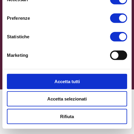
del
tel. 0522/5431 - fax 0522/550146
consenso
Email: dirgen@fcr.re.it - Pec: fcr.amministrazione@pec.it
Preferenze
COOKIE POLICY
|
PRIVACY
SEGUICI SU
Statistiche
AREA DIPENDENTI
Marketing
CONTATTACI
Accetta tutti
GO TO TOP
Accetta selezionati
Rifiuta