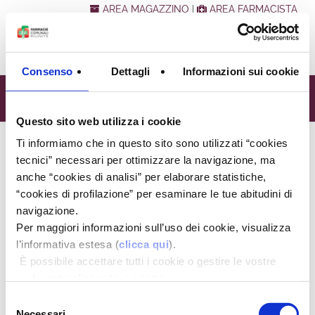
AREA MAGAZZINO
|
AREA FARMACISTA
Consenso
Dettagli
Informazioni sui cookie
2024
Questo sito web utilizza i cookie
Ti informiamo che in questo sito sono utilizzati “cookies
Sei qui:
Home Page
/
News
/
2024
tecnici” necessari per ottimizzare la navigazione, ma
17/12/24
- Servizi di telecardiologia a carico SSR
anche “cookies di analisi” per elaborare statistiche,
“cookies di profilazione” per esaminare le tue abitudini di
14/10/24
- Campagna di Vaccinazione 2024-25
navigazione.
14/10/24
- Incontro info-educativo rivolto ai celiaci neo-
Per maggiori informazioni sull’uso dei cookie, visualizza
diagnosticati e alle loro famiglie
l’informativa estesa (
clicca qui
).
È possibile accettare tutti i cookie o gestire le vostre
preferenze cliccando qui sotto.
Ultimo aggiornamento: 15/10/25
Selezione
Necessari