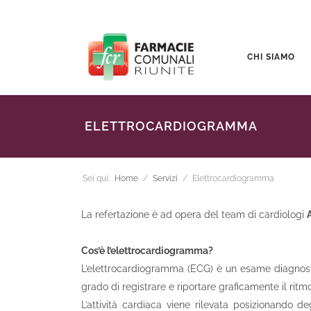
CHI SIAMO
ELETTROCARDIOGRAMMA
Sei qui:
Home
/
Servizi
/
Elettrocardiogramma
La refertazione è ad opera del team di cardiologi
Cos’è l’elettrocardiogramma?
L’elettrocardiogramma (ECG) è un esame diagnostic
grado di registrare e riportare graficamente il ritmo 
L’attività cardiaca viene rilevata posizionando degl