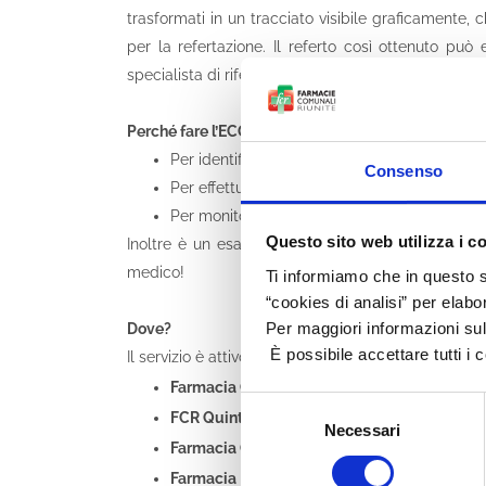
trasformati in un tracciato visibile graficamente,
per la refertazione. Il referto così ottenuto pu
specialista di riferimento.
Perché fare l’ECG?
Per identificare con maggiore tempestività p
Consenso
Per effettuare un follow-up per pazienti con
Per monitorare il proprio stato di salute
Questo sito web utilizza i c
Inoltre è un esame necessario per il rilascio del
medico!
Ti informiamo che in questo s
“cookies di analisi” per elabo
Per maggiori informazioni sull
Dove?
È possibile accettare tutti i 
Il servizio è attivo su prenotazione nelle seguenti
Farmacia Centrale
: chiama direttamente
☎
Selezione
FCR Quinta
: chiama direttamente
☎
o invi
Necessari
del
Farmacia Ospizio
: chiama direttamente
☎
o
consenso
Farmacia Rivalta
: chiama direttamente
☎
o 