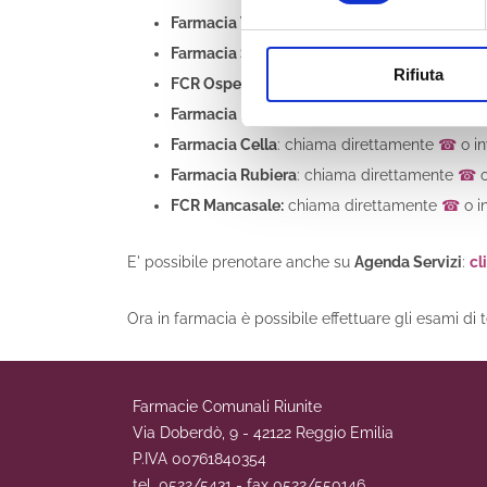
Farmacia Via Fratelli Cervi
: chiama diretta
Farmacia Santa Croce
: chiama direttament
Rifiuta
FCR Ospedale H24
: chiama direttamente
☎
Farmacia Pappagnocca
: chiama direttamen
Farmacia Cella
: chiama direttamente
☎
o i
Farmacia Rubiera
: chiama direttamente
☎
o
FCR Mancasale:
chiama direttamente
☎
o i
E' possibile prenotare anche su
Agenda Servizi
:
cl
Ora in farmacia è possibile effettuare gli esami di
Farmacie Comunali Riunite
Via Doberdò, 9 - 42122 Reggio Emilia
P.IVA 00761840354
tel. 0522/5431 - fax 0522/550146