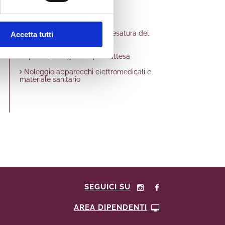
Distributore di profilattici
Spazio allattamento
Spazio per il cambio e la pesatura del
Accetta tutti
neonato
Spazio per il gioco e per l'attesa
Noleggio apparecchi elettromedicali e
materiale sanitario
SEGUICI SU
AREA DIPENDENTI