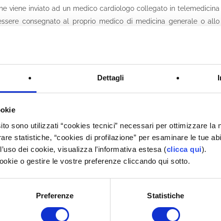
 che viene inviato ad un medico cardiologo collegato in telemedicina
ò essere consegnato al proprio medico di medicina generale o allo
atologie cardiovascolari latenti
Dettagli
 patologie cardiovascolari
ookie
certificato di idoneità sportiva non agonistica
da parte del proprio
ito sono utilizzati “cookies tecnici” necessari per ottimizzare l
rare statistiche, “cookies di profilazione” per esaminare le tue ab
’uso dei cookie, visualizza l’informativa estesa (
clicca qui
).
cookie o gestire le vostre preferenze cliccando qui sotto.
 Farmacie Comunali:
o invia un messaggio WhatsApp
a un messaggio WhatsApp
Preferenze
Statistiche
 invia un messaggio WhatsApp
invia un messaggio WhatsApp