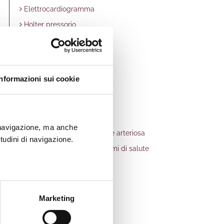
Elettrocardiogramma
Holter pressorio
Ambulatorio infermieristico
Locker FCR
Nutrizionista in farmacia
Informazioni sui cookie
Autoanalisi del sangue
Podologo in farmacia
Foratura Lobi
a navigazione, ma anche
Misurazione della pressione arteriosa
itudini di navigazione.
Informazioni sanitarie su temi di salute
Prenotazioni CUP
SPID
Analisi delle Acque
Marketing
Raccolta farmaci scaduti