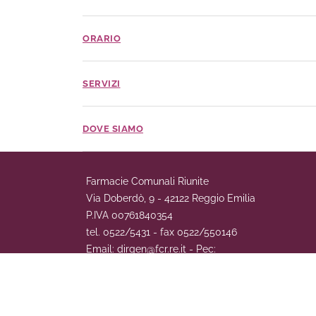
ORARIO
SERVIZI
DOVE SIAMO
Farmacie Comunali Riunite
Via Doberdò, 9 - 42122 Reggio Emilia
P.IVA 00761840354
tel. 0522/5431 - fax 0522/550146
Email: dirgen@fcr.re.it - Pec:
fcr.amministrazione@pec.it
COOKIE POLICY
|
PRIVACY