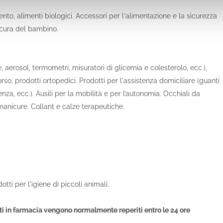
ento, alimenti biologici. Accessori per l'alimentazione e la sicurezza
a cura del bambino.
 aerosol, termometri, misuratori di glicemia e colesterolo, ecc.),
so, prodotti ortopedici. Prodotti per l'assistenza domiciliare (guanti
za, ecc.). Ausili per la mobilità e per l’autonomia. Occhiali da
r manicure. Collant e calze terapeutiche.
otti per l'igiene di piccoli animali.
ti in farmacia vengono normalmente reperiti entro le 24 ore