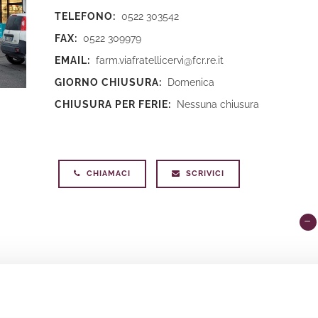
TELEFONO:
0522 303542
FAX:
0522 309979
EMAIL:
farm.viafratellicervi@fcr.re.it
GIORNO CHIUSURA:
Domenica
CHIUSURA PER FERIE:
Nessuna chiusura
CHIAMACI
SCRIVICI
ici, fiori di Bach, oligoelementi e tisane.