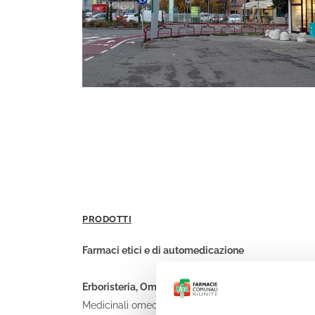
PRODOTTI
Farmaci etici e di automedicazione
Erboristeria, Omeopatia e Prodotti Naturali
Medicinali omeopatici, tinture madri, macerati glicer