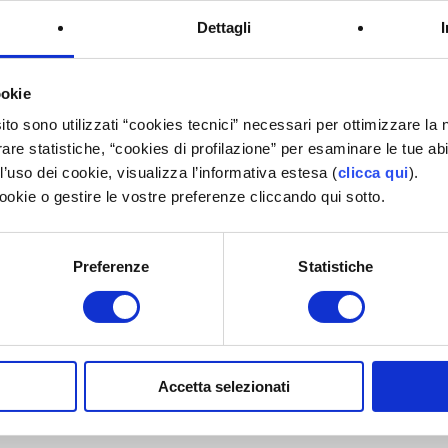
Dettagli
. Vitamine, tonici e sali minerali. Fermenti lattici e fibre. Integratori
unghie, gambe, gravidanza e menopausa.
ookie
ito sono utilizzati “cookies tecnici” necessari per ottimizzare l
rare statistiche, “cookies di profilazione” per esaminare le tue ab
rsona: prodotti per il trattamento del viso e del corpo e per il make-
’uso dei cookie, visualizza l’informativa estesa (
clicca qui
).
cookie o gestire le vostre preferenze cliccando qui sotto.
 mani e dei piedi.
Preferenze
Statistiche
posodici. Supplementi dietetici bilanciati.
i sia durante che prima e dopo l'attività fisica. Energizzanti. Prodotti
Accetta selezionati