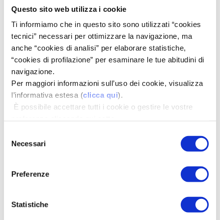
SERVIZI
Questo sito web utilizza i cookie
Ti informiamo che in questo sito sono utilizzati “cookies
tecnici” necessari per ottimizzare la navigazione, ma
DOVE SIAMO
anche “cookies di analisi” per elaborare statistiche,
“cookies di profilazione” per esaminare le tue abitudini di
FARMACIE AZIENDALI
navigazione.
Per maggiori informazioni sull’uso dei cookie, visualizza
Farmacia all'Angelo
l’informativa estesa (
clicca qui
).
Farmacia Cadè
È possibile accettare tutti i cookie o gestire le vostre
preferenze cliccando qui sotto.
Farmacia Canalina
Selezione
Farmacia Cartesio
Necessari
del
Farmacia Cella
consenso
Farmacia Viale Luxemburg
Preferenze
Farmacia Centrale
Farmacia Codemondo
Statistiche
Farmacia Gabella