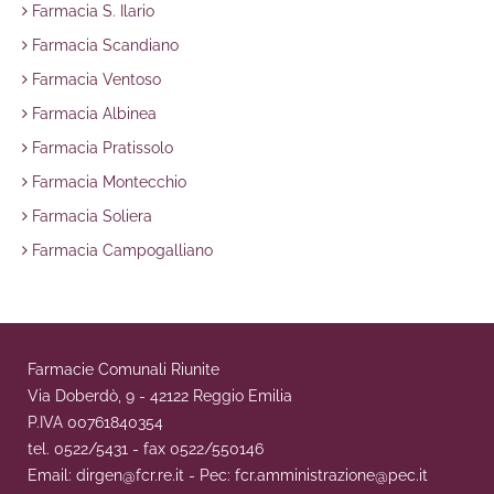
Farmacia S. Ilario
Farmacia Scandiano
Farmacia Ventoso
Farmacia Albinea
Farmacia Pratissolo
Farmacia Montecchio
Farmacia Soliera
Farmacia Campogalliano
Farmacie Comunali Riunite
Via Doberdò, 9 - 42122 Reggio Emilia
P.IVA 00761840354
tel. 0522/5431 - fax 0522/550146
Email: dirgen@fcr.re.it - Pec: fcr.amministrazione@pec.it