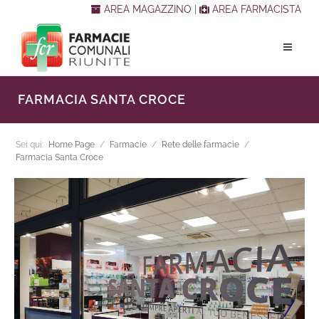
AREA MAGAZZINO
|
AREA FARMACISTA
FARMACIA SANTA CROCE
Sei qui:
Home Page
/
Farmacie
/
Rete delle farmacie
/
Farmacia Santa Croce